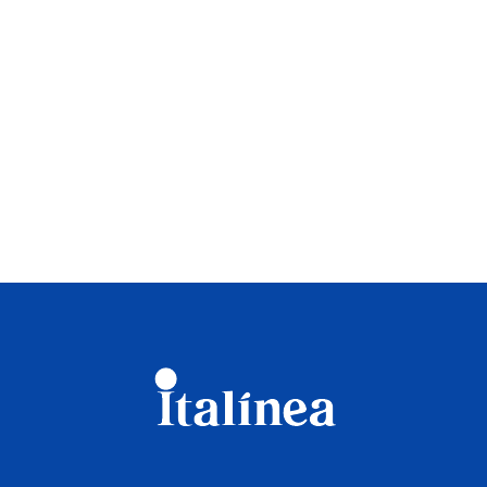
A Italínea possui lojas em todo o Brasil?
O atendimento é o mesmo em todas as lojas?
Preciso agendar horário para visitar uma loja de
móveis planejados?
Posso desenvolver meu projeto completo na loja?
As lojas da Italínea trabalham com todos os
Rodapé do site
ambientes da casa?